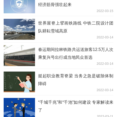
经济筋骨强壮起来
2022-03-15
世界屋脊上擘画铁路线 中铁二院设计团
队耕耘雪域高原
2022-03-14
春运期间拉林铁路共运送旅客12.5万人次
乘复兴号出行成当地民众首选
2022-03-14
挺起职业教育脊梁 当务之急是破除体制
障碍
2022-03-14
“千城千兆”和“千池”如何建设 专家解读来
了
2022-03-11