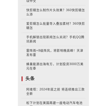
块中文
快剪辑怎么制作片头效果？360快剪辑怎
么添
爱剪辑怎么批量导入叠加素材？360快剪
辑怎
手机解锁出现新闻怎么关闭？手机QQ腾
讯新闻
雷阵雨+8级阵风，将影响晚高峰！天津
发布雷
蜂巢能源出海有方，计划投资3000万美
元在泰
头条
阿维塔：2024年底之前 将连续推出三款
全新
松下计划在美国再建一座电动汽车电池