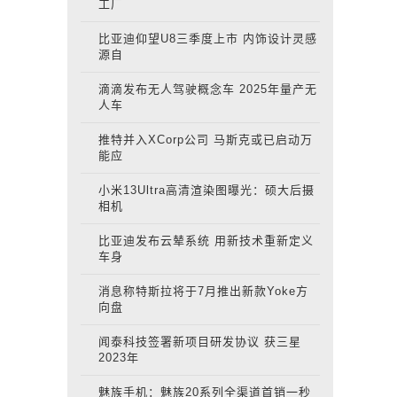
工厂
比亚迪仰望U8三季度上市 内饰设计灵感
源自
滴滴发布无人驾驶概念车 2025年量产无
人车
推特并入XCorp公司 马斯克或已启动万
能应
小米13Ultra高清渲染图曝光：硕大后摄
相机
比亚迪发布云辇系统 用新技术重新定义
车身
消息称特斯拉将于7月推出新款Yoke方
向盘
闻泰科技签署新项目研发协议 获三星
2023年
魅族手机：魅族20系列全渠道首销一秒