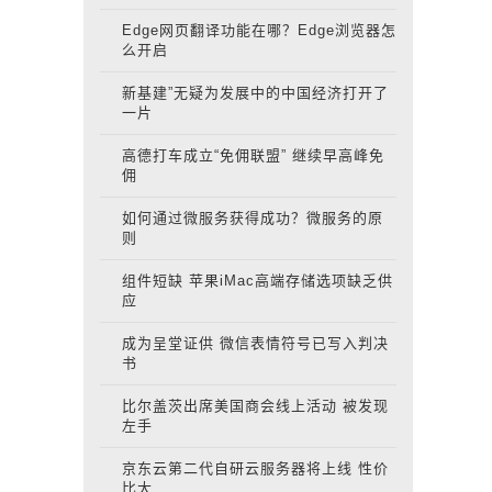
Edge网页翻译功能在哪？Edge浏览器怎
么开启
新基建”无疑为发展中的中国经济打开了
一片
高德打车成立“免佣联盟” 继续早高峰免
佣
如何通过微服务获得成功？微服务的原
则
组件短缺 苹果iMac高端存储选项缺乏供
应
成为呈堂证供 微信表情符号已写入判决
书
比尔盖茨出席美国商会线上活动 被发现
左手
京东云第二代自研云服务器将上线 性价
比大